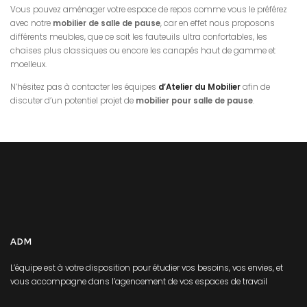
Vous pouvez aménager votre espace de repos comme vous le préférez
avec notre
mobilier de salle de pause
, car en effet nous proposons
différents meubles, que ce soit les fauteuils ultra confortables, les
chaises plus classiques ou encore les canapés haut de gamme et
moelleux.
N’hésitez pas à contacter les équipes
d’Atelier du Mobilier
afin de
discuter d’un potentiel projet de
mobilier pour salle de pause
.
ADM
L’équipe est à votre disposition pour étudier vos besoins, vos envies, et
vous accompagne dans l’agencement de vos espaces de travail