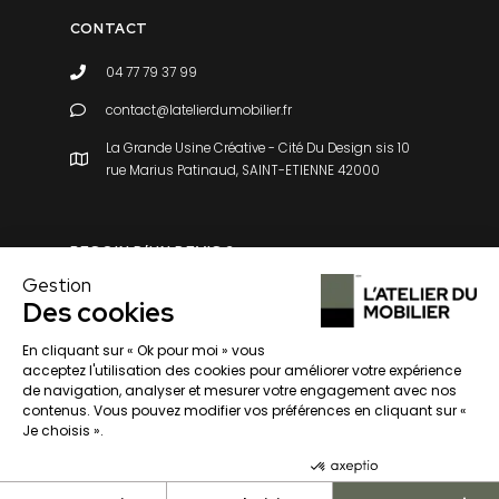
CONTACT
04 77 79 37 99
contact@latelierdumobilier.fr
La Grande Usine Créative - Cité Du Design sis 10
rue Marius Patinaud, SAINT-ETIENNE 42000
BESOIN D’UN DEVIS ?
Gestion
Des cookies
En cliquant sur « Ok pour moi » vous
acceptez l'utilisation des cookies pour améliorer votre expérience
de navigation, analyser et mesurer votre engagement avec nos
contenus. Vous pouvez modifier vos préférences en cliquant sur «
Je choisis ».
© 2025 Atelier du mobilier. Tous droits réservés.
Consentements certifiés par